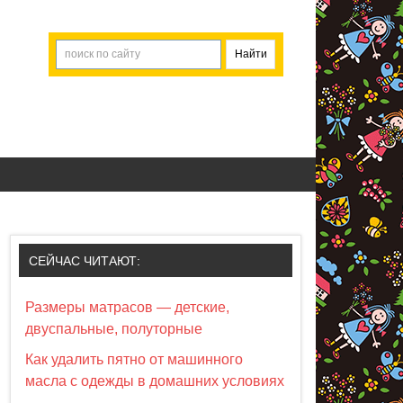
СЕЙЧАС ЧИТАЮТ:
Размеры матрасов — детские,
двуспальные, полуторные
Как удалить пятно от машинного
масла с одежды в домашних условиях