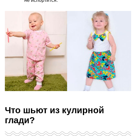
не испортится.
Что шьют из кулирной
глади?