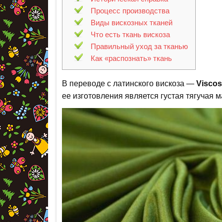
Процесс производства
Виды вискозных тканей
Что есть ткань вискоза
Правильный уход за тканью
Как «распознать» ткань
В переводе с латинского вискоза —
Visco
ее изготовления является густая тягучая