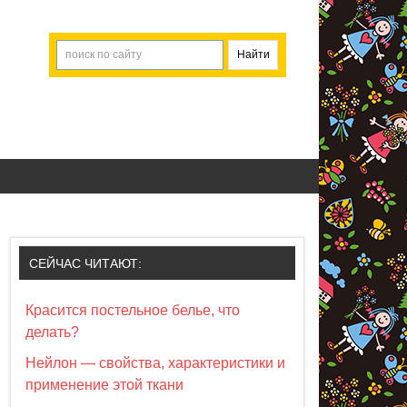
СЕЙЧАС ЧИТАЮТ:
Красится постельное белье, что
делать?
Нейлон — свойства, характеристики и
применение этой ткани