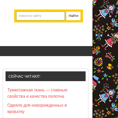
СЕЙЧАС ЧИТАЮТ:
Трикотажная ткань — главные
свойства и качества полотна
Одеяло для новорожденных в
кроватку